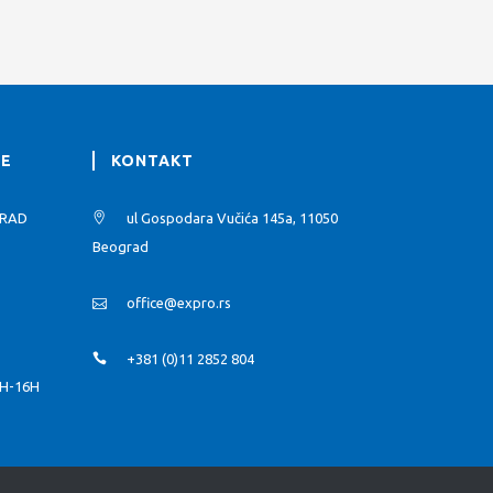
JE
KONTAKT
GRAD
ul Gospodara Vučića 145a, 11050
Beograd
office@expro.rs
+381 (0)11 2852 804
H-16H