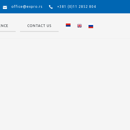
office@expro.rs
+381 (0)11 2852 804
ENCE
CONTACT US