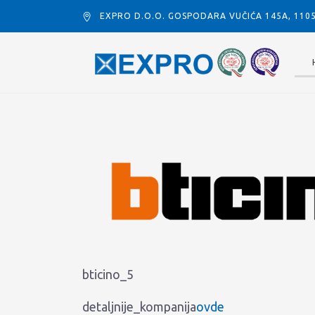
EXPRO D.O.O. GOSPODARA VUČIĆA 145A, 11
bticino_5
detaljnije_kompanija
ovde