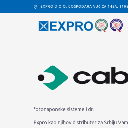
EXPRO D.O.O. GOSPODARA VUČIĆA 145A, 11
fotonaponske sisteme i dr.
Expro kao njihov distributer za Srbiju V