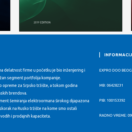
INFORMACI
delatnost firme u početku je bio inženjering i
EXPRO DOO BEO
važan segment portfolija kompanije.
o opreme za Srpsko tržište, a tokom godina
MB: 06428231
unskih brendova.
PIB: 100153392
ent šemiranja elektroormana širokog dijapazona
iskorak na Rusko tržište na kome smo ostali
RADNO VREME: 09
vodih i prodajnih kapaciteta.