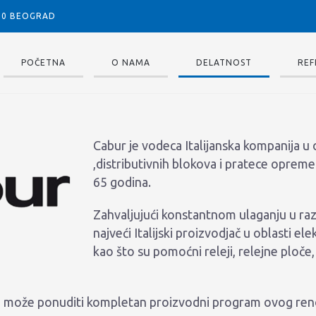
050 BEOGRAD
POČETNA
O NAMA
DELATNOST
REF
Cabur je vodeca Italijanska kompanija u o
,distributivnih blokova i pratece opre
65 godina.
Zahvaljujući konstantnom ulaganju u razv
najveći Italijski proizvodjač u oblasti e
kao što su pomoćni releji, relejne ploče,
am može ponuditi kompletan proizvodni program ovog reno