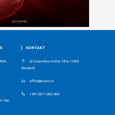
JE
KONTAKT
GRAD
ul Gospodara Vučića 145a, 11050
Beograd
office@expro.rs
+381 (0)11 2852 804
H-16H