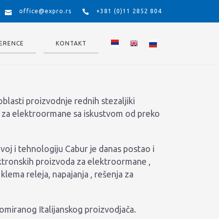
office@expro.rs
+381 (0)11 2852 804
ERENCE
KONTAKT
blasti proizvodnje rednih stezaljiki
me za elektroormane sa iskustvom od preko
oj i tehnologiju Cabur je danas postao i
lektronskih proizvoda za elektroormane ,
 klema releja, napajanja , rešenja za
miranog Italijanskog proizvodjača.