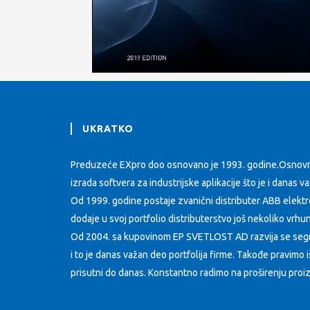
UKRATKO
Preduzeće EXpro doo osnovano je 1993. godine.Osnovna 
izrada softvera za industrijske aplikacije što je i danas 
Od 1999. godine postaje zvanični distributer ABB elektr
dodaje u svoj portfolio distributerstvo još nekoliko vrh
Od 2004. sa kupovinom EP SVETLOST AD razvija se segm
i to je danas važan deo portfolija firme. Takođe pravimo 
prisutni do danas. Konstantno radimo na proširenju proiz