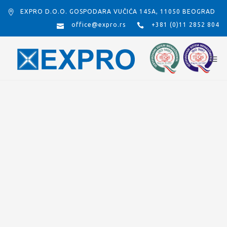
EXPRO D.O.O. GOSPODARA VUČIĆA 145A, 11050 BEOGRAD
office@expro.rs
+381 (0)11 2852 804