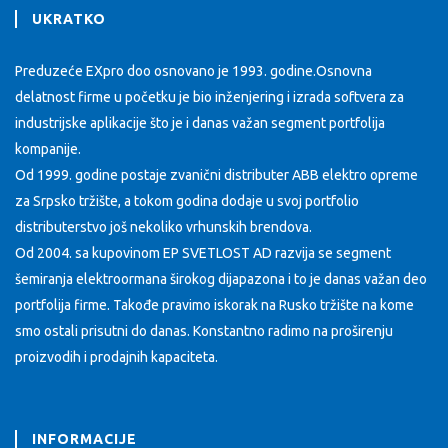
UKRATKO
Preduzeće EXpro doo osnovano je 1993. godine.Osnovna
delatnost firme u početku je bio inženjering i izrada softvera za
industrijske aplikacije što je i danas važan segment portfolija
kompanije.
Od 1999. godine postaje zvanični distributer ABB elektro opreme
za Srpsko tržište, a tokom godina dodaje u svoj portfolio
distributerstvo još nekoliko vrhunskih brendova.
Od 2004. sa kupovinom EP SVETLOST AD razvija se segment
šemiranja elektroormana širokog dijapazona i to je danas važan deo
portfolija firme. Takođe pravimo iskorak na Rusko tržište na kome
smo ostali prisutni do danas. Konstantno radimo na proširenju
proizvodih i prodajnih kapaciteta.
INFORMACIJE