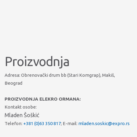
Proizvodnja
Adresa: Obrenovački drum bb (Stari Komgrap), Makiš,
Beograd
PROIZVODNJA ELEKRO ORMANA:
Kontakt osobe:
Mladen Šoškić
Telefon:
+381 (0)63 350 817
; E-mail:
mladen.soskic@expro.rs