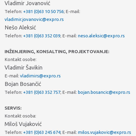
Vladimir Jovanović
Telefon:
+381 (0)63 10 50 756
; E-mail:
vladimir.jovanovic@expro.rs
Nešo Aleksić
Telefon:
+381 (0)63 352 039
; E-mail:
neso.aleksic@expro.rs
INŽENJERING, KONSALTING, PROJEKTOVANJE:
Kontakt osobe:
Vladimir Šavikin
E-mail:
vladimirs@expro.rs
Bojan Bosančić
Telefon:
+381 (0)63 352 757
; E-mail:
bojan.bosancic@expro.rs
SERVIS:
Kontakt osoba:
Miloš Vujaković
Telefon:
+381 (0)63 245 674
; E-mail:
milos.vujakovic@expro.rs