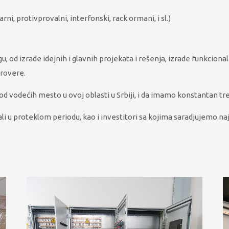
ni, protivprovalni, interfonski, rack ormani, i sl.)
 od izrade idejnih i glavnih projekata i rešenja, izrade funkciona
provere.
odećih mesto u ovoj oblasti u Srbiji, i da imamo konstantan tren
li u proteklom periodu, kao i investitori sa kojima saradjujemo naj