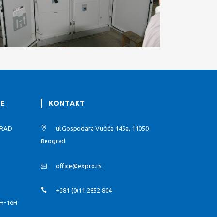
JE
KONTAKT
GRAD
ul Gospodara Vučića 145a, 11050
Beograd
office@expro.rs
+381 (0)11 2852 804
H-16H