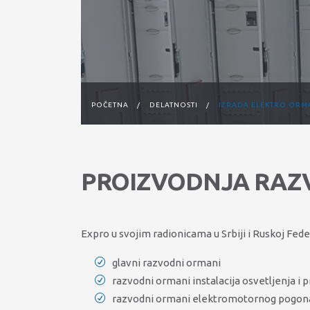
POČETNA
/
DELATNOSTI
/
IZRADA ELEKTRO ORM
PROIZVODNJA RAZ
Expro u svojim radionicama u Srbiji i Ruskoj Fe
glavni razvodni ormani
razvodni ormani instalacija osvetljenja i p
razvodni ormani elektromotornog pogon