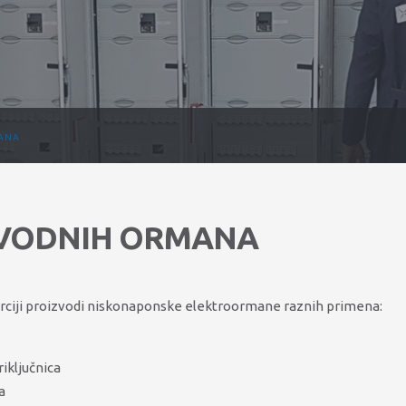
ANA
VODNIH ORMANA
derciji proizvodi niskonaponske elektroormane raznih primena:
riključnica
a