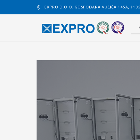
EXPRO D.O.O. GOSPODARA VUČIĆA 145A, 11