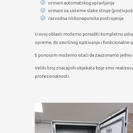
ormani automatskog upravljanja
ormani za sisteme slabe struje (protivpožar
razvodna niskonaponska postrojenja
U ovoj oblasti možemo ponuditi kompletnu uslugu,
opreme, do završnog ispitivanja i funkcionalne 
S ponosom možemo istaći da zauzimamo jedno od v
Veliki broj znacajnih objekata koje smo realizova
profesionalnosti.