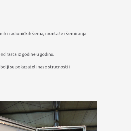
lnih i radioničkih šema, montaže i šemiranja
d rasta iz godine u godinu.
bolji su pokazatelj nase strucnosti i